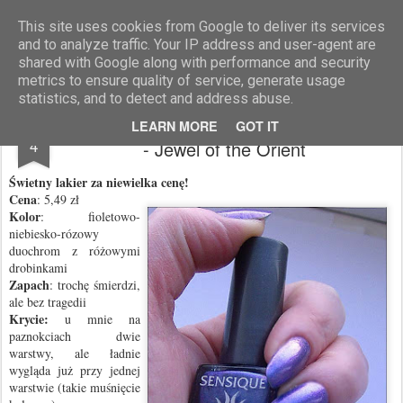
Blog Moniszona
This site uses cookies from Google to deliver its services
and to analyze traffic. Your IP address and user-agent are
shared with Google along with performance and security
metrics to ensure quality of service, generate usage
statistics, and to detect and address abuse.
Lakier Sensique z kolekcji Oriental Dream
FEB
LEARN MORE
GOT IT
4
- Jewel of the Orient
Świetny lakier za niewielka cenę!
Cena
: 5,49 zł
Kolor
: fioletowo-
niebiesko-rózowy
duochrom z różowymi
drobinkami
Zapach
: trochę śmierdzi,
ale bez tragedii
Krycie:
u mnie na
paznokciach dwie
warstwy, ale ładnie
wygląda już przy jednej
warstwie (takie muśnięcie