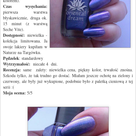
kolorem).
Czas wysychania:
pierwsza warstwa
błyskawicznie, druga ok.
15 minut (z warstwą
Seche Vite).
Dostępność:
niewielka -
kolekcja limitowana. Ja
swoje lakiery kupiłam w
Naturze na Targówku.
Pędzelek
: standardowy
Wytrzymałość:
niecałe 4 dni.
Recenzja:
same zalety: niewielka cena, piękny kolor, trwałość znośna.
Szkoda tylko, że tak trudno go dostać. Miałam jeszcze ochotę na zielony i
czerwony, ale były już wykupione, podobnie było z paletką cieniową z tej
serii :(
Moja ocena:
5/5