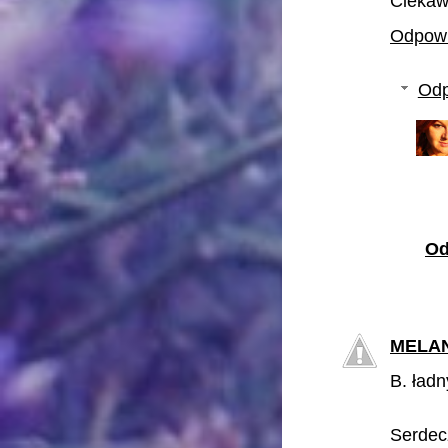
Ciekawy
Odpow
Odp
Od
MELAN
B. ładn
Serdec