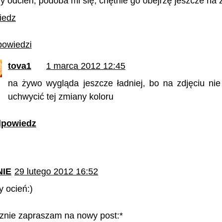
 odcień, podoba mi się, chętnie go obejrzę jeszcze na 
iedz
owiedzi
tova1
1 marca 2012 12:45
na żywo wygląda jeszcze ładniej, bo na zdjęciu nie
uchwycić tej zmiany koloru
powiedz
IE
29 lutego 2012 16:52
y ocień:)
znie zapraszam na nowy post:*