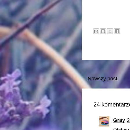
Nowszy post
24 komentarze
Gray
2