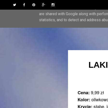
Skip to content
Twitter
Facebook
Pinterest
Google Plus
Instagram
This site uses cookies from Google to del
are shared with Google along with perfor
statistics, and to detect and address abu
LAK
9,99 zł
Cena:
oliwkowo
Kolor:
słabe, 
Krycie: