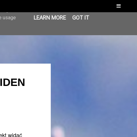
Menu
er-agent
LEARN MORE
GOT IT
te usage
IDEN
ekt widać