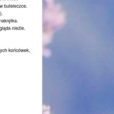
k w buteleczce.
).
nakrętka.
ygląda nieźle.
rtych końcówek,