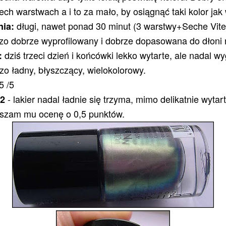
zech warstwach a i to za mało, by osiągnąć taki kolor ja
długi, nawet ponad 30 minut (3 warstwy+Seche Vite
nia:
o dobrze wyprofilowany i dobrze dopasowana do dłoni 
dziś trzeci dzień i końcówki lekko wytarte, ale nadal w
:
zo ładny, błyszczący, wielokolorowy.
5 /5
- lakier nadal ładnie się trzyma, mimo delikatnie wyta
12
szam mu ocenę o 0,5 punktów.