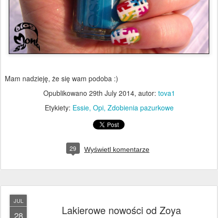
Mam nadzieję, że się wam podoba :)
Opublikowano
29th July 2014
, autor:
tova1
Etykiety:
Essie
Opi
Zdobienia pazurkowe
29
Wyświetl komentarze
JUL
Lakierowe nowości od Zoya
28