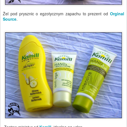
Żel pod prysznic o egzotycznym zapachu to prezent od
Orginal
Source
.
Zestaw miniatur od
Kamill
, idealne na urlop.