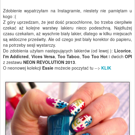
Zdobienie wypatrzyłam na Instagramie, niestety nie pamiętam u
kogo :(
Z góry uprzedzam, że jest dość pracochłonne, bo trzeba cierpliwie
czekać aż kolejne warstwy lakieru nieco podeschną. Najdłużej
czasu czekałam, aż wyschnie biały lakier, dlatego w kilku miejscach
są widoczne prześwity. Ale od czego jest biały korektor do papieru,
na potrzeby sesji wystarczy.
Do zdobienia użyłam następujących lakierów (od lewej ):
Licorice
,
I'm Addicted
,
Vices Versa
,
Too Taboo
,
Too Too Hot
i dwóch
OPI
z zestawu
NEON REVOLUTION 2013
.
O neonowej kolekcji
Essie
możecie poczytać tu -->
KLIK