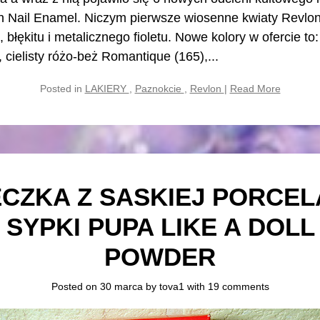
n Nail Enamel. Niczym pierwsze wiosenne kwiaty Revlo
 błękitu i metalicznego fioletu. Nowe kolory w ofercie to
 cielisty różo-beż Romantique (165),...
Posted in
LAKIERY
,
Paznokcie
,
Revlon
|
Read More
CZKA Z SASKIEJ PORCEL
SYPKI PUPA LIKE A DOL
POWDER
Posted on 30 marca by
tova1
with
19 comments