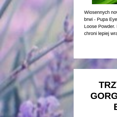
Wiosennych nowo
brwi - Pupa Eye
Loose Powder. P
chroni lepiej wr
TRZ
GORG