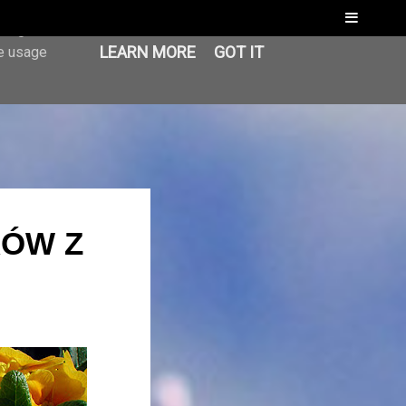
Menu
er-agent
LEARN MORE
GOT IT
te usage
RÓW Z