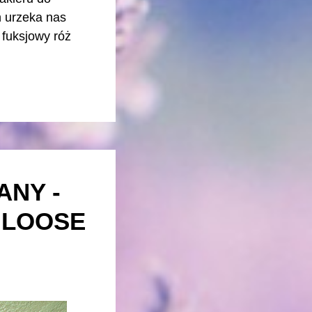
n urzeka nas
: fuksjowy róż
ANY -
L LOOSE