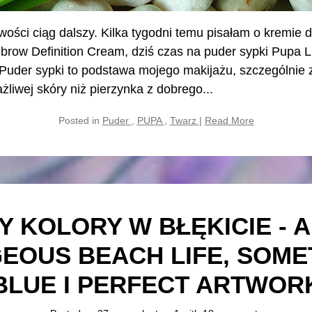
ści ciąg dalszy. Kilka tygodni temu pisałam o kremie 
brow Definition Cream, dziś czas na puder sypki Pupa Li
uder sypki to podstawa mojego makijażu, szczególnie z
ażliwej skóry niż pierzynka z dobrego...
Posted in
Puder
,
PUPA
,
Twarz
|
Read More
Y KOLORY W BŁĘKICIE - 
EOUS BEACH LIFE, SOME
BLUE I PERFECT ARTWOR