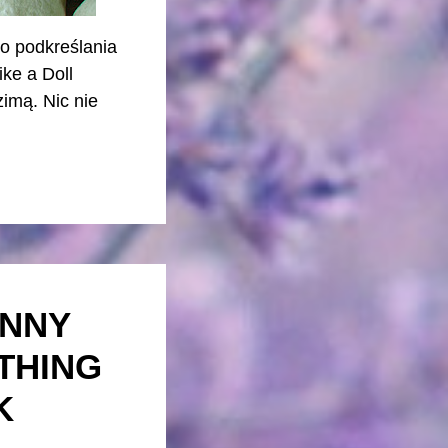
do podkreślania
ke a Doll
imą. Nic nie
ANNY
THING
K