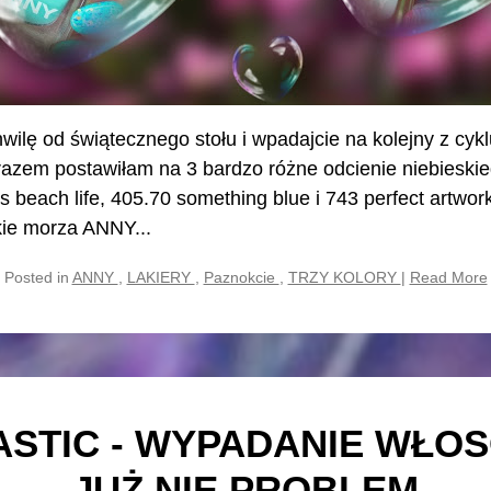
wilę od świątecznego stołu i wpadajcie na kolejny z cykl
 razem postawiłam na 3 bardzo różne odcienie niebiesk
 beach life, 405.70 something blue i 743 perfect artwo
kie morza ANNY...
Posted in
ANNY
,
LAKIERY
,
Paznokcie
,
TRZY KOLORY
|
Read More
STIC - WYPADANIE WŁO
JUŻ NIE PROBLEM