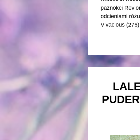
paznokci Revlo
odcieniami różu,
Vivacious (276),
LALE
PUDER 