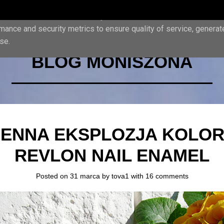
iver its services and to analyze traffic. Your IP address and us
mance and security metrics to ensure quality of service, genera
se.
BLOG MONISZONA
ENNA EKSPLOZJA KOLO
REVLON NAIL ENAMEL
Posted on 31 marca by
tova1
with
16 comments