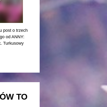
u post o trzech
iego od ANNY:
rk. Turkusowy
SÓW TO