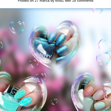
Posted on 27 marca by
tova1
with
18 comments