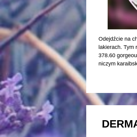
Odejdźcie na ch
lakierach. Tym
378.60 gorgeous
niczym karaibs
DERMA