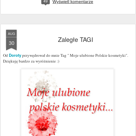
49
Wyświetl komentarze
AUG
Zaległe TAGI
30
Doroty
Od
przywędrował do mnie Tag " Moje ulubione Polskie kosmetyki".
Dziękuję bardzo za wyróżnienie :)