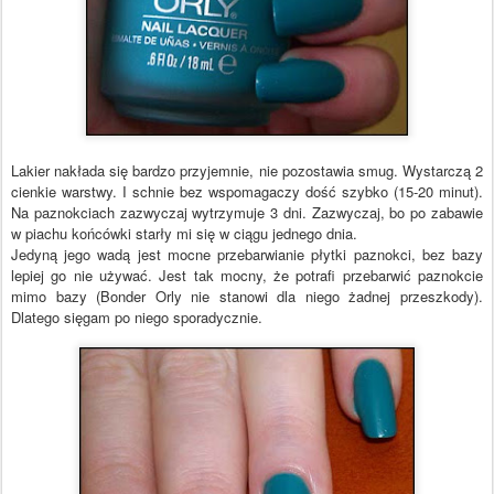
Lakier nakłada się bardzo przyjemnie, nie pozostawia smug. Wystarczą 2
cienkie warstwy. I schnie bez wspomagaczy dość szybko (15-20 minut).
Na paznokciach zazwyczaj wytrzymuje 3 dni. Zazwyczaj, bo po zabawie
w piachu końcówki starły mi się w ciągu jednego dnia.
Jedyną jego wadą jest mocne przebarwianie płytki paznokci, bez bazy
lepiej go nie używać. Jest tak mocny, że potrafi przebarwić paznokcie
mimo bazy (Bonder Orly nie stanowi dla niego żadnej przeszkody).
Dlatego sięgam po niego sporadycznie.