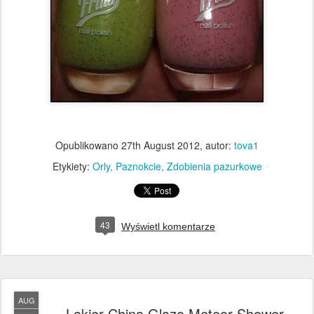
Opublikowano
27th August 2012
, autor:
tova1
Etykiety:
Orly
Paznokcie
Zdobienia pazurkowe
43
Wyświetl komentarze
AUG