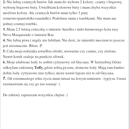
2.
Nie lubię czarnych butów. Jak mam do wyboru 2 kolory: czarny i brązowy,
wybiorę brązowe buty. Uwielbiam kolorowe buty i mam chyba wszystkie
możliwe kolory. Ale czarnych butów mam tylko 3 pary
(zimowe+pantofelki+sandałki). Podobnie mam z torebkami. Nie mam ani
jednej czarnej torebki.
3.
Mam 2,5 letnią córeczkę o imieniu Anielka i rudo-kremowego kota rasy
Neva Masquerade o imieniu Ikar.
4.
Nie lubię piwa i nigdy nie lubiłam. Nie dość, że śmierdzi moczem to jeszcze
jest niesmaczne. Bleee :P
5.
Cała moja rodzinka uwielbia oliwki, nieważne czy czarne, czy zielone.
Nawet kotek szaleje na punkcie oliwek.
6.
Moje ulubione lody to sorbet cytrynowy od Grycana. W Jastrzebiej Górze
Toffy,
odkryłam cukiernię
g
dzie robią pyszne, domowe lody. Mają tam bardzo
dobre lody cytrynowe (nie tylko), może nawet lepsze niż te od Grycana.
7.
Od osiemnastego roku życia mam tatuaż na lewym ramieniu - tygrysa. I teraz
zastanawiam się czy go nie usunąć :)
Do zabawy zapraszam wszystkie chętne :)