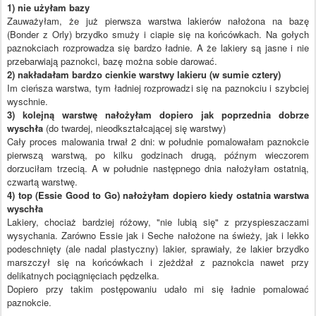
1) nie użyłam bazy
Zauważyłam, że już pierwsza warstwa lakierów nałożona na bazę
(Bonder z Orly) brzydko smuży i ciapie się na końcówkach. Na gołych
paznokciach rozprowadza się bardzo ładnie. A że lakiery są jasne i nie
przebarwiają paznokci, bazę można sobie darować.
2) nakładałam bardzo cienkie warstwy lakieru (w sumie cztery)
Im cieńsza warstwa, tym ładniej rozprowadzi się na paznokciu i szybciej
wyschnie.
3) kolejną warstwę nałożyłam dopiero jak poprzednia dobrze
wyschła
(do twardej, nieodkształcającej się warstwy)
Cały proces malowania trwał 2 dni: w południe pomalowałam paznokcie
pierwszą warstwą, po kilku godzinach drugą, późnym wieczorem
dorzuciłam trzecią. A w południe następnego dnia nałożyłam ostatnią,
czwartą warstwę.
4) top (Essie Good to Go) nałożyłam dopiero kiedy ostatnia warstwa
wyschła
Lakiery, chociaż bardziej różowy, "nie lubią się" z przyspieszaczami
wysychania. Zarówno Essie jak i Seche nałożone na świeży, jak i lekko
podeschnięty (ale nadal plastyczny) lakier, sprawiały, że lakier brzydko
marszczył się na końcówkach i zjeżdżał z paznokcia nawet przy
delikatnych pociągnięciach pędzelka.
Dopiero przy takim postępowaniu udało mi się ładnie pomalować
paznokcie.