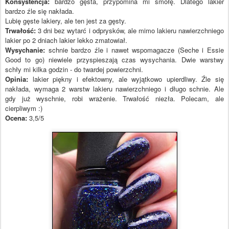
Konsystencja:
bardzo gęsta, przypomina mi smołę. Dlatego lakier
bardzo źle się nakłada.
Lubię gęste lakiery, ale ten jest za gęsty.
Trwałość:
3 dni bez wytarć i odprysków, ale mimo lakieru nawierzchniego
lakier po 2 dniach lakier lekko zmatowiał.
Wysychanie:
schnie bardzo źle i nawet wspomagacze (Seche i Essie
Good to go) niewiele przyspieszają czas wysychania. Dwie warstwy
schły mi kilka godzin - do twardej powierzchni.
Opinia:
lakier piękny i efektowny, ale wyjątkowo upierdliwy. Źle się
nakłada, wymaga 2 warstw lakieru nawierzchniego i długo schnie. Ale
gdy już wyschnie, robi wrażenie. Trwałość niezła. Polecam, ale
cierpliwym :)
Ocena:
3,5/5