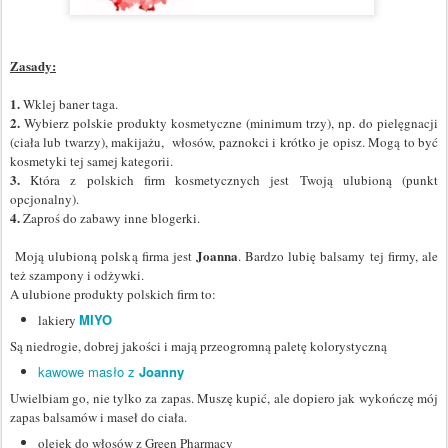
Zasady:
1.
Wklej baner taga.
2.
Wybierz polskie produkty kosmetyczne (minimum trzy), np. do pielęgnacji
(ciała lub twarzy), makijażu, włosów, paznokci i krótko je opisz. Mogą to być
kosmetyki tej samej kategorii.
3.
Która z polskich firm kosmetycznych jest Twoją ulubioną (punkt
opcjonalny).
4.
Zaproś do zabawy inne blogerki.
Joanna
Moją ulubioną polską firma jest
. Bardzo lubię balsamy tej firmy, ale
też szampony i odżywki.
A ulubione produkty polskich firm to:
MIYO
lakiery
Są niedrogie, dobrej jakości i mają przeogromną paletę kolorystyczną
kawowe masło z
Joanny
Uwielbiam go, nie tylko za zapas. Muszę kupić, ale dopiero jak wykończę mój
zapas balsamów i maseł do ciała.
olejek do włosów z Green Pharmacy