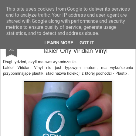
Blog Moniszona
This site uses cookies from Google to deliver its services
and to analyze traffic. Your IP address and user-agent are
shared with Google along with performance and security
metrics to ensure quality of service, generate usage
statistics, and to detect and address abuse.
Paznokciowy Projekt Finish - tydzień II -
AUG
LEARN MORE
GOT IT
30
lakier Orly Viridian Vinyl
Drugi tydzień, czyli matowe wykończenie.
Lakier Viridian Vinyl nie jest typowym matem, ma wykończenie
przypominające plastik, stąd nazwa kolekcji z której pochodzi - Plastix.