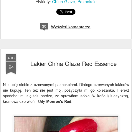
Etykiety:
China Glaze
Paznokcie
30
Wyświetl komentarze
AUG
Lakier China Glaze Red Essence
24
Nie lubię siebie z czerwonymi paznokciami. Dlatego czerwonych lakierów
nie kupuję. Ten też nie jest mój, pożyczyła mi go koleżanka. I efekt
spodobał mi się tak bardzo, że sprawiłam sobie (w końcu) klasyczną,
kremową czerwień - Orly
Monroe's Red
.