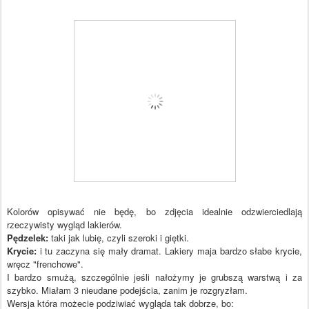
Kolorów opisywać nie będę, bo zdjęcia idealnie odzwierciedlają
rzeczywisty wygląd lakierów.
Pędzelek:
taki jak lubię, czyli szeroki i giętki.
Krycie:
i tu zaczyna się mały dramat. Lakiery maja bardzo słabe krycie,
wręcz "frenchowe".
I bardzo smużą, szczególnie jeśli nałożymy je grubszą warstwą i za
szybko. Miałam 3 nieudane podejścia, zanim je rozgryzłam.
Wersja która możecie podziwiać wygląda tak dobrze, bo: