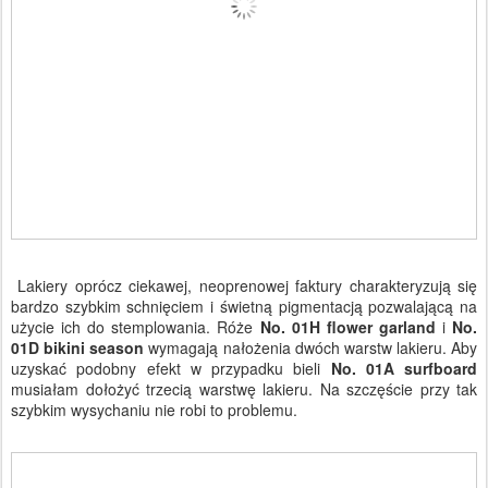
Lakiery oprócz ciekawej, neoprenowej faktury charakteryzują się
bardzo szybkim schnięciem i świetną pigmentacją pozwalającą na
użycie ich do stemplowania. Róże
No. 01H
flower garland
i
No.
01D
bikini season
wymagają nałożenia dwóch warstw lakieru. Aby
uzyskać podobny efekt w przypadku bieli
No. 01A
surfboard
musiałam dołożyć trzecią warstwę lakieru. Na szczęście przy tak
szybkim wysychaniu nie robi to problemu.