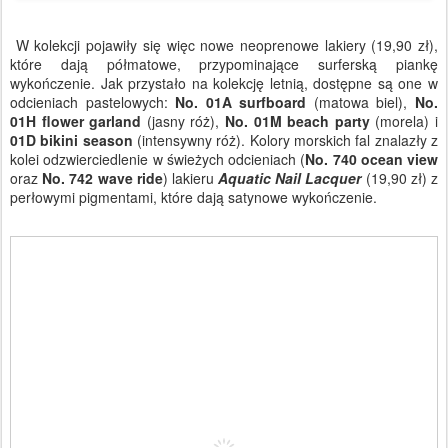
W kolekcji pojawiły się więc nowe neoprenowe lakiery (19,90 zł),
które dają półmatowe, przypominające surferską piankę
wykończenie. Jak przystało na kolekcję letnią, dostępne są one w
odcieniach pastelowych:
No. 01A
surfboard
(matowa biel),
No.
01H
flower garland
(jasny róż),
No. 01M
beach party
(morela) i
01D
bikini season
(intensywny róż). Kolory morskich fal znalazły z
kolei odzwierciedlenie w świeżych odcieniach (
No. 740 ocean view
oraz
No. 742 wave ride
) lakieru
Aquatic Nail Lacquer
(19,90 zł) z
perłowymi pigmentami, które dają satynowe wykończenie.