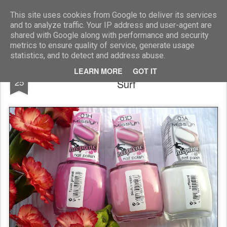
Blog Moniszona
This site uses cookies from Google to deliver its services
and to analyze traffic. Your IP address and user-agent are
shared with Google along with performance and security
metrics to ensure quality of service, generate usage
statistics, and to detect and address abuse.
Dziewczyna serfera - Misslyn Live, Love,
AUG
LEARN MORE
GOT IT
25
Surf