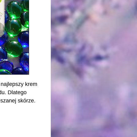
t najlepszy krem
du. Dlatego
eszanej skórze.