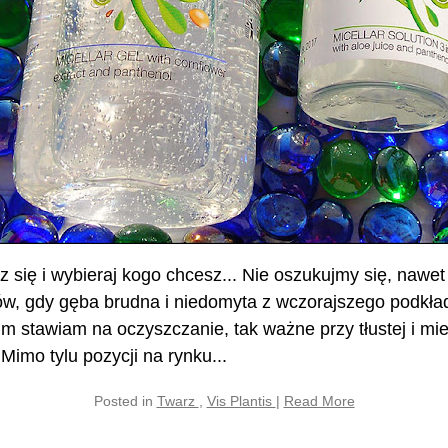
z się i wybieraj kogo chcesz... Nie oszukujmy się, nawe
ów, gdy gęba brudna i niedomyta z wczorajszego podkła
m stawiam na oczyszczanie, tak ważne przy tłustej i mi
Mimo tylu pozycji na rynku...
Posted in
Twarz
,
Vis Plantis
|
Read More