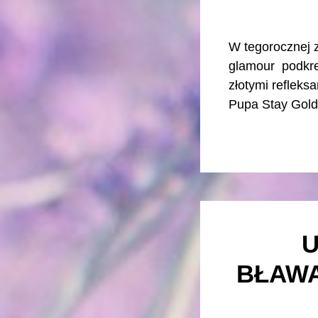
W tegorocznej z
glamour podkreś
złotymi refleks
Pupa Stay Gold!
U
BŁAWA