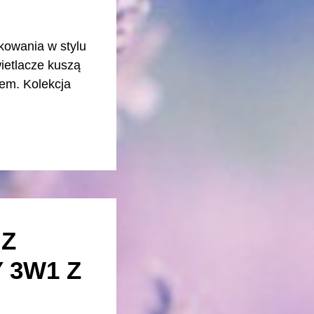
akowania w stylu
wietlacze kuszą
łem. Kolekcja
 Z
 3W1 Z