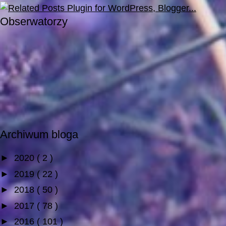
Obserwatorzy
Archiwum bloga
►
2020
( 2 )
►
2019
( 22 )
►
2018
( 50 )
►
2017
( 78 )
►
2016
( 101 )