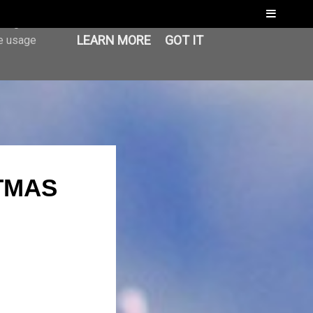
Menu
er-agent
LEARN MORE
GOT IT
te usage
STMAS