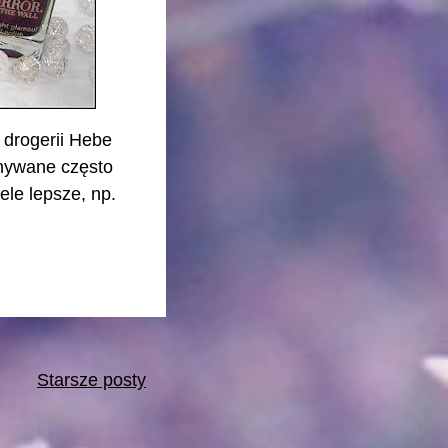
 drogerii Hebe
wnywane często
ele lepsze, np.
Starsze posty