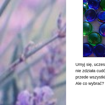
Umyj się, uczes
nie zdziała cud
przede wszystki
Ale co wybrać? 