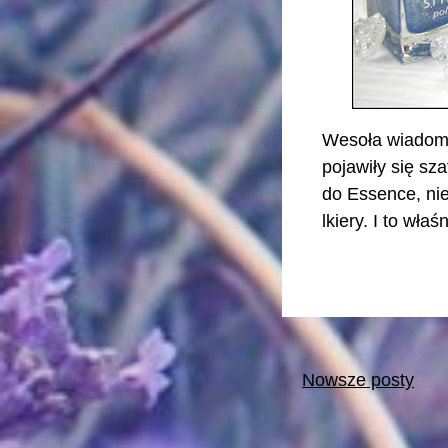
Wesoła wiadomoś
pojawiły się sz
do Essence, nie
lkiery. I to wła
Nowsze posty