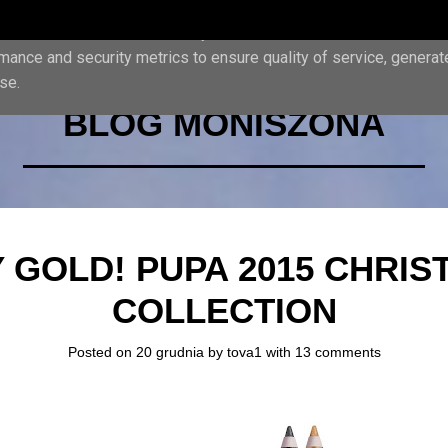
iver its services and to analyze traffic. Your IP address and us
mance and security metrics to ensure quality of service, genera
se.
BLOG MONISZONA
 GOLD! PUPA 2015 CHRI
COLLECTION
Posted on 20 grudnia by
tova1
with
13 comments