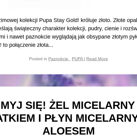
imowej kolekcji Pupa Stay Gold! króluje złoto. Złote op
lają świąteczny charakter kolekcji, pudry, cienie i rozś
ami i nawet paznokcie wyglądają jak obsypane złotym py
 to połączenie złota...
Posted in
Paznokcie
,
PUPA
|
Read More
MYJ SIĘ! ŻEL MICELARNY
TKIEM I PŁYN MICELARNY
ALOESEM