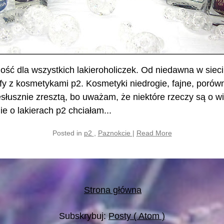
ć dla wszystkich lakieroholiczek. Od niedawna w sieci
afy z kosmetykami p2. Kosmetyki niedrogie, fajne, poró
słusznie zresztą, bo uważam, że niektóre rzeczy są o wi
śnie o lakierach p2 chciałam...
Posted in
p2
,
Paznokcie
|
Read More
Strona główna
Subskrybuj:
Posty ( Atom )