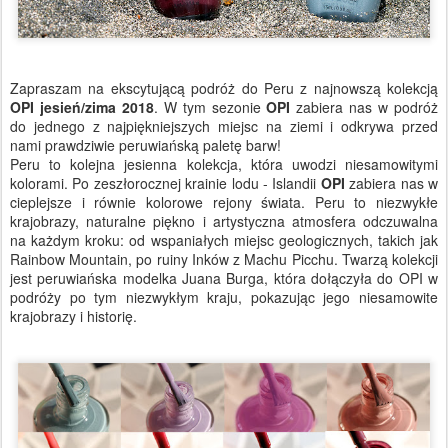
Zapraszam na ekscytującą podróż do Peru z najnowszą kolekcją
OPI jesień/zima 2018
. W tym sezonie
OPI
zabiera nas w podróż
do jednego z najpiękniejszych miejsc na ziemi i odkrywa przed
nami prawdziwie peruwiańską paletę barw!
Peru to kolejna jesienna kolekcja, która uwodzi niesamowitymi
kolorami. Po zeszłorocznej krainie lodu - Islandii
OPI
zabiera nas w
cieplejsze i równie kolorowe rejony świata.
Peru to niezwykłe
krajobrazy, naturalne piękno i artystyczna atmosfera odczuwalna
na każdym kroku: od wspaniałych miejsc geologicznych, takich jak
Rainbow Mountain, po ruiny Inków z Machu Picchu.
Twarzą kolekcji
jest peruwiańska modelka Juana Burga, która dołączyła do OPI w
podróży po tym niezwykłym kraju, pokazując jego niesamowite
krajobrazy i historię.