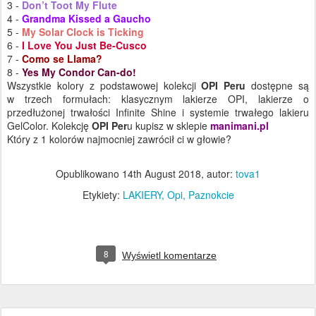
3 -
Don’t Toot My Flute
4 -
Grandma Kissed a Gaucho
5 -
My Solar Clock is Ticking
6 -
I Love You Just Be-Cusco
7 -
Como se Llama?
8 -
Yes My Condor Can-do!
Wszystkie kolory z podstawowej kolekcji
OPI Peru
dostępne są
w trzech formułach: klasycznym lakierze OPI, lakierze o
przedłużonej trwałości Infinite Shine i systemie trwałego lakieru
GelColor. Kolekcję
OPI Per
u kupisz w sklepie
manimani.pl
Który z 1 kolorów najmocniej zawrócił ci w głowie?
Opublikowano
14th August 2018
, autor:
tova1
Etykiety:
LAKIERY
Opi
Paznokcie
8
Wyświetl komentarze