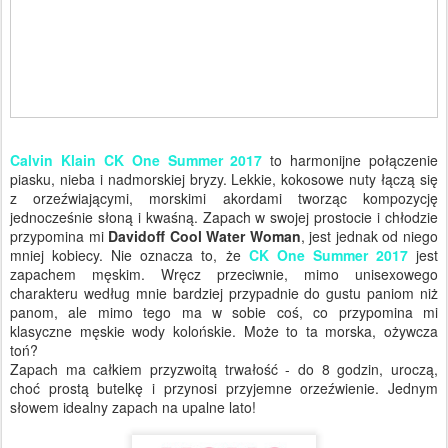
Calvin Klain CK One Summer 2017
to harmonijne połączenie
piasku, nieba i nadmorskiej bryzy. Lekkie, kokosowe nuty łączą się
z orzeźwiającymi, morskimi akordami tworząc kompozycję
jednocześnie słoną i kwaśną. Zapach w swojej prostocie i chłodzie
przypomina mi
Davidoff Cool Water Woman
, jest jednak od niego
mniej kobiecy. Nie oznacza to, że
CK One Summer 2017
jest
zapachem męskim. Wręcz przeciwnie, mimo unisexowego
charakteru według mnie bardziej przypadnie do gustu paniom niż
panom, ale mimo tego ma w sobie coś, co przypomina mi
klasyczne męskie wody kolońskie. Może to ta morska, ożywcza
toń?
Zapach ma całkiem przyzwoitą trwałość - do 8 godzin, uroczą,
choć prostą butelkę i przynosi przyjemne orzeźwienie. Jednym
słowem idealny zapach na upalne lato!