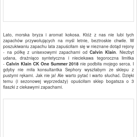
Lato, morska bryza i aromat kokosa. Któż z nas nie lubi tych
zapachów przywołujących na myśl letnie, beztroskie chwile. W
poszukiwaniu zapachu lata zapuściłam się w nieznane
dotąd rejony
- na półkę z unisexowymi zapachami od
Calvin Klain
.
Niezbyt
udana, drażniąco syntetyczna i nieciekawa tegoroczna limitka
-
Calvin Klain
CK One Summer 2018
nie podbiła mojego serca. I
gdyby nie miła konsultantka Sephory wyszłabym ze sklepu z
pustymi rękami. Jak nie ja! Ale warto pytać i warto słuchać. Dzięki
temu (i sezonowej wyprzedaży) opuściłam sklep bogatsza o 3
flaszki z ciekawymi zapachami.