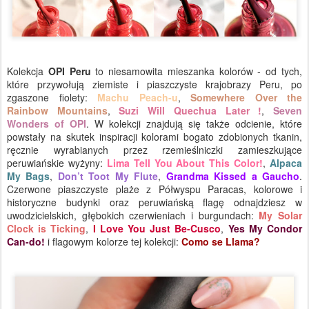
Kolekcja
OPI Peru
to niesamowita mieszanka kolorów - od tych,
które przywołują ziemiste i piaszczyste krajobrazy Peru, po
zgaszone fiolety:
Machu Peach-u
,
Somewhere Over the
Rainbow Mountains
,
Suzi Will Quechua Later !
,
Seven
Wonders of OPI
. W kolekcji znajdują się także odcienie, które
powstały na skutek inspiracji kolorami bogato zdobionych tkanin,
ręcznie wyrabianych przez rzemieślniczki zamieszkujące
peruwiańskie wyżyny:
Lima Tell You About This Color!
,
Alpaca
My Bags
,
Don’t Toot My Flute
,
Grandma Kissed a Gaucho
.
Czerwone piaszczyste plaże z Półwyspu Paracas, kolorowe i
historyczne budynki oraz peruwiańską flagę odnajdziesz w
uwodzicielskich, głębokich czerwieniach i burgundach:
My Solar
Clock is Ticking
,
I Love You Just Be-Cusco
,
Yes My Condor
Can-do!
i flagowym kolorze tej kolekcji:
Como se Llama?