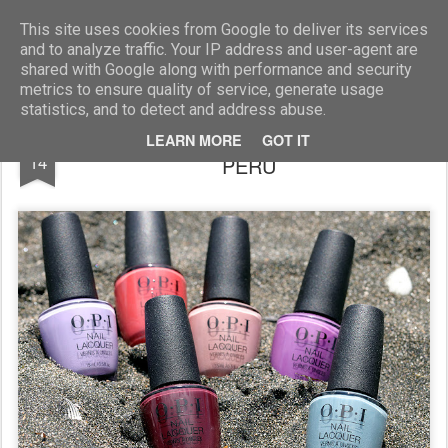
Blog Moniszona
This site uses cookies from Google to deliver its services
and to analyze traffic. Your IP address and user-agent are
shared with Google along with performance and security
metrics to ensure quality of service, generate usage
statistics, and to detect and address abuse.
OPI JESIEŃ/ZIMA 2018 KOLEKCJA
AUG
LEARN MORE
GOT IT
14
PERU