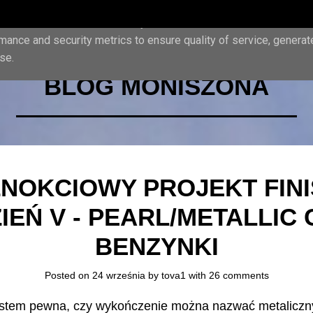
iver its services and to analyze traffic. Your IP address and us
mance and security metrics to ensure quality of service, genera
se.
BLOG MONISZONA
NOKCIOWY PROJEKT FINI
IEŃ V - PEARL/METALLIC 
BENZYNKI
Posted on 24 września by
tova1
with
26 comments
estem pewna, czy wykończenie można nazwać metalicz