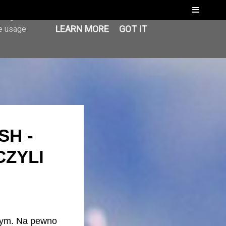
Menu
er-agent
LEARN MORE
GOT IT
te usage
SH -
CZYLI
nym. Na pewno