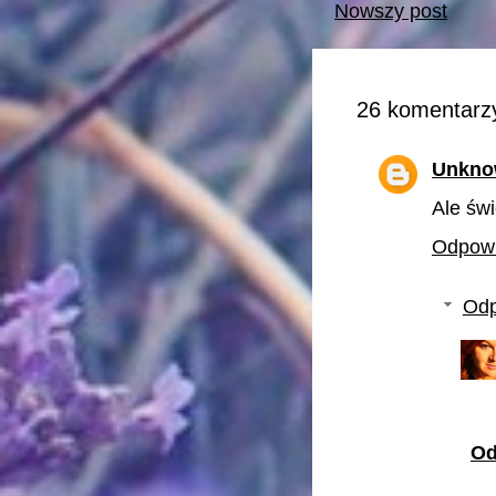
Nowszy post
26 komentarzy
Unkno
Ale świ
Odpow
Odp
Od