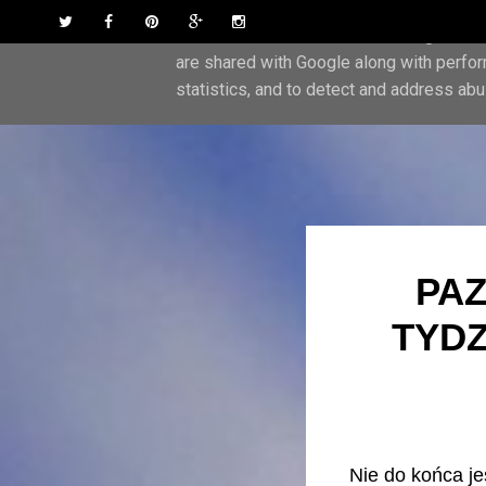
Skip to content
Twitter
Facebook
Pinterest
Google Plus
Instagram
This site uses cookies from Google to del
are shared with Google along with perfor
statistics, and to detect and address abu
PAZ
TYDZ
Nie do końca j