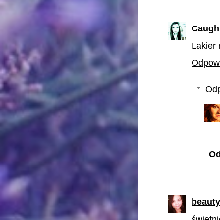
Caught
Lakier
Odpow
Odp
Od
beauty
świetni