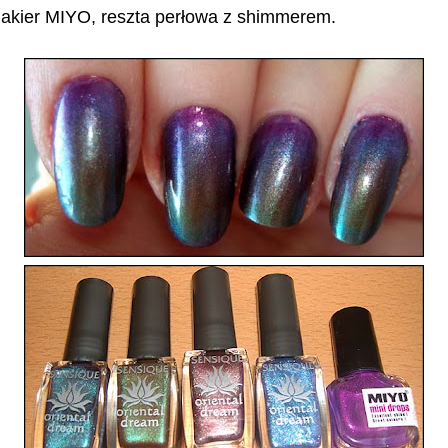
 lakier MIYO, reszta perłowa z shimmerem.