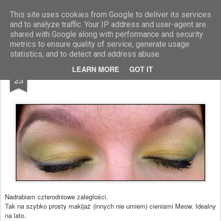
Blog Moniszona
This site uses cookies from Google to deliver its services
and to analyze traffic. Your IP address and user-agent are
shared with Google along with performance and security
metrics to ensure quality of service, generate usage
statistics, and to detect and address abuse.
AUG
LEARN MORE
GOT IT
Letnie zielono - żółte oko
23
Nadrabiam czterodniowe zaległości.
Tak na szybko prosty makijaż (innych nie umiem) cieniami Meow. Idealny
na lato.