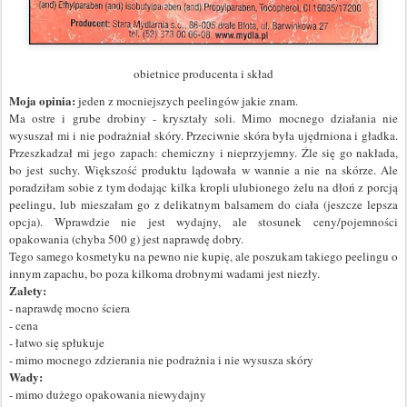
obietnice producenta i skład
Moja opinia:
jeden z mocniejszych peelingów jakie znam.
Ma ostre i grube drobiny - kryształy soli. Mimo mocnego działania nie
wysuszał mi i nie podrażniał skóry. Przeciwnie skóra była ujędrniona i gładka.
Przeszkadzał mi jego zapach: chemiczny i nieprzyjemny. Źle się go nakłada,
bo jest suchy. Większość produktu lądowała w wannie a nie na skórze. Ale
poradziłam sobie z tym dodając kilka kropli ulubionego żelu na dłoń z porcją
peelingu, lub mieszałam go z delikatnym balsamem do ciała (jeszcze lepsza
opcja). Wprawdzie nie jest wydajny, ale stosunek ceny/pojemności
opakowania (chyba 500 g) jest naprawdę dobry.
Tego samego kosmetyku
na pewno nie kupię, ale poszukam takiego peelingu o
innym zapachu, bo poza kilkoma drobnymi wadami jest niezły.
Zalety:
- naprawdę mocno ściera
- cena
- łatwo się spłukuje
- mimo mocnego zdzierania nie podrażnia i nie wysusza skóry
Wady:
- mimo dużego opakowania niewydajny