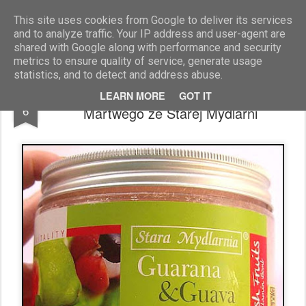
Blog Moniszona
This site uses cookies from Google to deliver its services
and to analyze traffic. Your IP address and user-agent are
shared with Google along with performance and security
metrics to ensure quality of service, generate usage
statistics, and to detect and address abuse.
Peeling do ciała na bazie soli z Morza
AUG
LEARN MORE
GOT IT
6
Martwego ze Starej Mydlarni