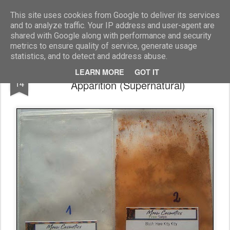
Blog Moniszona
This site uses cookies from Google to deliver its services
and to analyze traffic. Your IP address and user-agent are
shared with Google along with performance and security
metrics to ensure quality of service, generate usage
statistics, and to detect and address abuse.
Dwa cienie z Meow - Here Kitty Kitty i
MAY
LEARN MORE
GOT IT
14
Apparition (Supernatural)