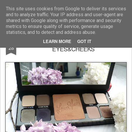
Blog Moniszona
This site uses cookies from Google to deliver its services
and to analyze traffic. Your IP address and user-agent are
shared with Google along with performance and security
metrics to ensure quality of service, generate usage
statistics, and to detect and address abuse.
Laura Mercier ARTIST'S PALETTE FOR
JAN
LEARN MORE
GOT IT
28
EYES&CHEEKS