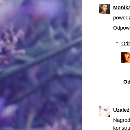
Monik
powodz
Odpow
Odp
Od
Uzależ
Nagrod
konstr