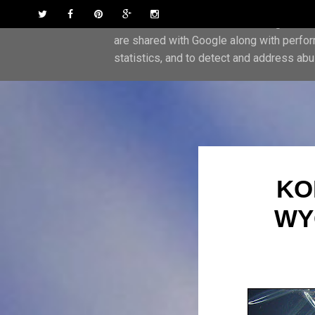
Skip to content
Twitter
Facebook
Pinterest
Google Plus
Instagram
This site uses cookies from Google to del
are shared with Google along with perfor
statistics, and to detect and address abu
KO
WY