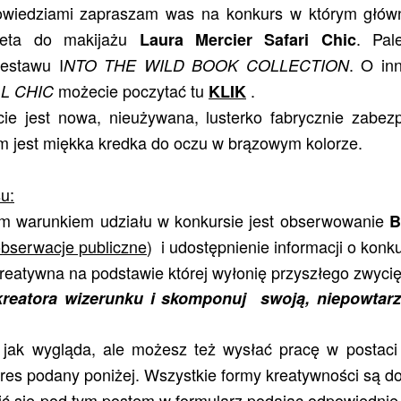
owiedziami zapraszam was na konkurs w którym główn
aleta do makijażu
. Pal
Laura Mercier Safari Chic
estawu I
. O inn
NTO THE WILD BOOK COLLECTION
możecie poczytać tu
.
L CHIC
KLIK
cie jest nowa, nieużywana, lusterko fabrycznie zabezp
m jest miękka kredka do oczu w brązowym kolorze.
u:
m warunkiem udziału w konkursie jest obserwowanie
B
 obserwacje publiczne
) i udostępnienie informacji o konku
reatywna na podstawie której wyłonię przyszłego zwyci
reatora wizerunku i skomponuj swoją, niepowtarz
jak wygląda, ale możesz też wysłać pracę w postaci 
res podany poniżej. Wszystkie formy kreatywności są d
sić się pod tym postem w formularz podając odpowiednie