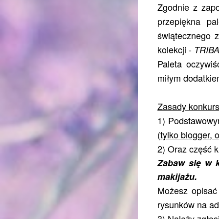
Zgo
dnie z zap
przepiękna p
świątecznego z
kolekcji -
TRIBA
Paleta oczywiś
miłym dodatkie
Zasady konkurs
1) Podstawowy
(
tylko blogger,
2) Oraz część k
Zabaw się w k
makijażu.
Możesz opisać 
rysunków na ad
3) Należy zgło