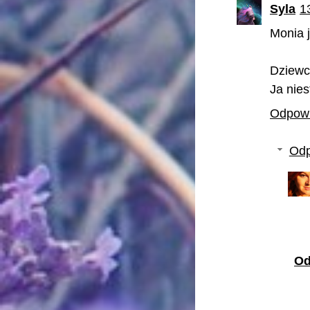
Syla
1
Monia j
Dziewc
Ja nies
Odpow
Odp
Od