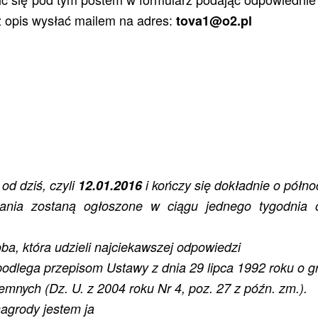
iż opis wysłać mailem na adres:
tova1@o2.pl
od dziś, czyli
12.01.2016
i kończy się dokładnie o półn
dania zostaną ogłoszone w ciągu jednego tygodnia 
a, która udzieli najciekawszej odpowiedzi
podlega przepisom Ustawy z dnia 29 lipca 1992 roku o gr
mnych (Dz. U. z 2004 roku Nr 4, poz. 27 z późn. zm.).
agrody jestem ja