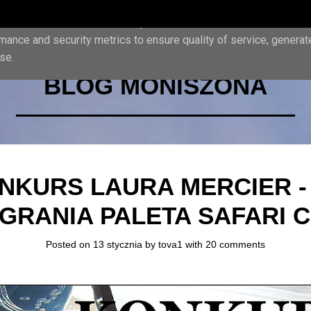
iver its services and to analyze traffic. Your IP address and us
mance and security metrics to ensure quality of service, genera
se.
BLOG MONISZONA
NKURS LAURA MERCIER -
GRANIA PALETA SAFARI C
Posted on 13 stycznia by
tova1
with
20 comments