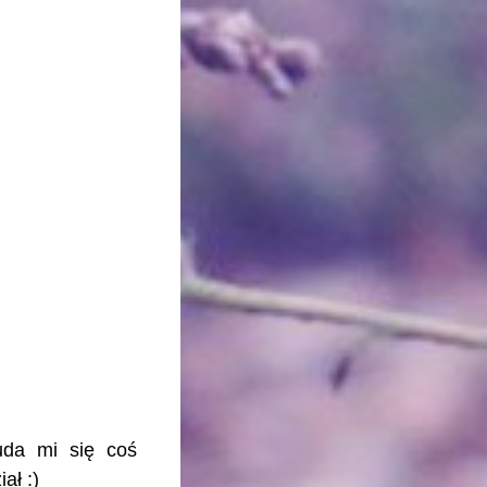
uda mi się coś
ał :)