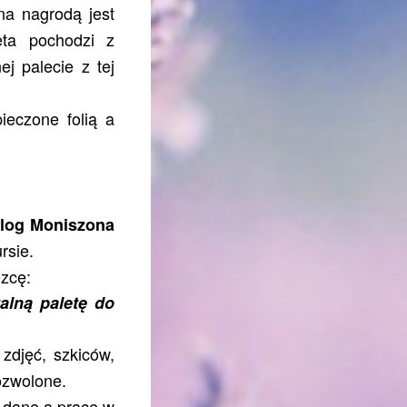
a nagrodą jest
eta pochodzi z
ej palecie z tej
ieczone folią a
log Moniszona
rsie.
ęzcę:
alną paletę do
zdjęć, szkiców,
ozwolone.
 dane a prace w