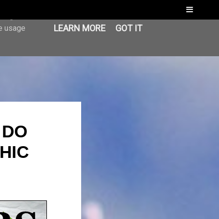
Menu
er-agent
LEARN MORE
GOT IT
te usage
 DO
HIC