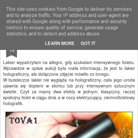
Blog Moniszona
This site uses cookies from Google to deliver its services
and to analyze traffic. Your IP address and user-agent are
shared with Google along with performance and security
metrics to ensure quality of service, generate usage
statistics, and to detect and address abuse.
JAN
LEARN MORE
GOT IT
Lakier Color Club Wild At Heart
14
Lakier wypatrzyłam na allegro, gdy szukałam intensywnego fioletu.
Wprawdzie w opisie aukcji była mała informacja, że jest to lakier
holograficzny, ale dołączone zdjęcie mówiło co innego.
W buteleczce lakier nie wygląda na holograficzny, cała jego uroda
ujawnia się dopiero w słońcu lub przy intensywnym sztucznym
świetle. Czyli za mamy dwa efekty w jednym: klasyczny, raczej
spokojny fiolet w ciągu dnia a w nocy elektryzujący, ciemnofioletowy
holografik.