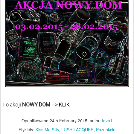
I o akcji
NOWY DOM
-->
KLIK
Opublikowano
24th February 2015
, autor:
tova1
Etykiety:
Kiss Me Silly
LUSH LACQUER
Paznokcie