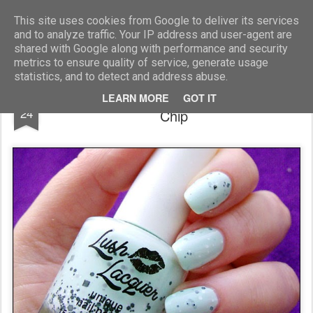
Blog Moniszona
This site uses cookies from Google to deliver its services
and to analyze traffic. Your IP address and user-agent are
shared with Google along with performance and security
metrics to ensure quality of service, generate usage
statistics, and to detect and address abuse.
Poliż mnie głuptasie - Lush Lacquer Minty
FEB
LEARN MORE
GOT IT
24
Chip