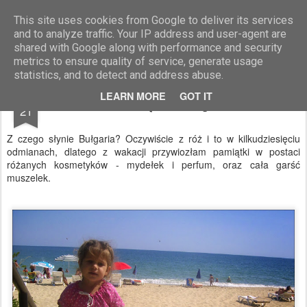
Blog Moniszona
This site uses cookies from Google to deliver its services
and to analyze traffic. Your IP address and user-agent are
shared with Google along with performance and security
metrics to ensure quality of service, generate usage
statistics, and to detect and address abuse.
SEP
LEARN MORE
GOT IT
Pamiątki z Bułgarii
21
Z czego słynie Bułgaria? Oczywiście z róż i to w kilkudziesięciu
odmianach, dlatego z wakacji przywiozłam pamiątki w postaci
różanych kosmetyków - mydełek i perfum, oraz cała garść
muszelek.