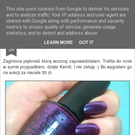
Blog Moniszona
This site uses cookies from Google to deliver its services
and to analyze traffic. Your IP address and user-agent are
shared with Google along with performance and security
metrics to ensure quality of service, generate usage
statistics, and to detect and address abuse.
JUL
LEARN MORE
GOT IT
Opi GRAPE...SET...MATCH
26
Zaginiona piękność którą wczoraj zapowiedziałam. Trafiła do mnie
w sumie przypadkiem, dzięki Kamili. I nie żałuję :) Bo wygrałam go
na aukcji za niecałe 30 zł.