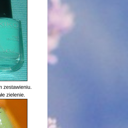
m zestawieniu.
łe zielenie.