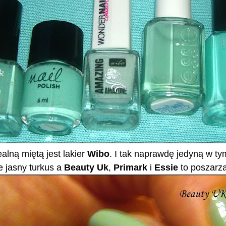
alną miętą jest lakier
Wibo
. I tak naprawdę jedyną w ty
e jasny turkus a
Beauty Uk
,
Primark
i
Essie
to poszarza