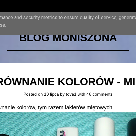
iver its services and to analyze traffic. Your IP address and us
mance and security metrics to ensure quality of service, genera
se.
BLOG MONISZONA
RÓWNANIE KOLORÓW - MI
Posted on 13 lipca by
tova1
with
46 comments
nanie kolorów, tym razem lakierów miętowych.