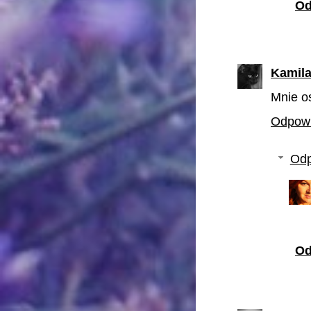
Od
Kamil
Mnie os
Odpow
Odp
Od