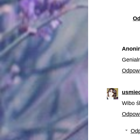
Od
Anoni
Genial
Odpow
usmie
Wibo śl
Odpow
Odp