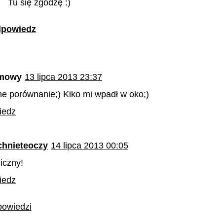
Tu się zgodzę :)
powiedz
mowy
13 lipca 2013 23:37
ne porównanie;) Kiko mi wpadł w oko;)
iedz
chnieteoczy
14 lipca 2013 00:05
iczny!
iedz
owiedzi