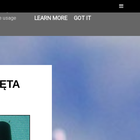
Menu
er-agent
LEARN MORE
GOT IT
te usage
ĘTA