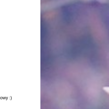
towy :)