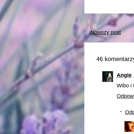
Nowszy post
46 komentarzy
Angie
Wibo i 
Odpow
Odp