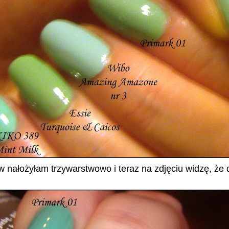
w nałożyłam trzywarstwowo i teraz na zdjęciu widzę, że 