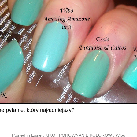
e pytanie: który najładniejszy?
Posted in
Essie
,
KIKO
,
PORÓWNANIE KOLORÓW
,
Wibo