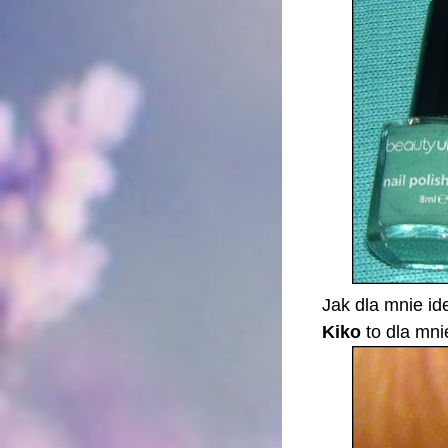
Jak dla mnie ide
Kiko
to dla mni