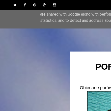
Skip to content
Twitter
Facebook
Pinterest
Google Plus
Instagram
This site uses cookies from Google to del
are shared with Google along with perfor
statistics, and to detect and address abu
PO
Obiecane porów