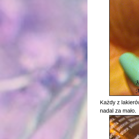
Każdy z lakieró
nadal za mało.