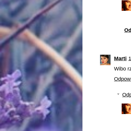
Od
Marti
1
Wibo rz
Odpow
Odp