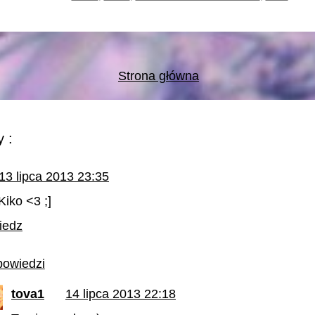
Strona główna
 :
13 lipca 2013 23:35
Kiko <3 ;]
iedz
owiedzi
tova1
14 lipca 2013 22:18