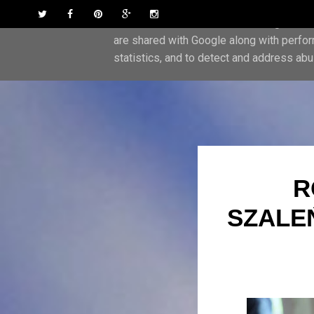
Skip to content
Twitter
Facebook
Pinterest
Google Plus
Instagram
This site uses cookies from Google to del
are shared with Google along with perfor
statistics, and to detect and address abu
R
SZALE