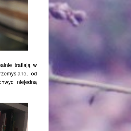
lnie trafiają w
przemyślane, od
hwyci niejedną