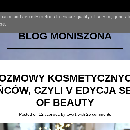
iver its services and to analyze traffic. Your IP address and us
mance and security metrics to ensure quality of service, genera
se.
BLOG MONISZONA
OZMOWY KOSMETYCZNY
ŃCÓW, CZYLI V EDYCJA S
OF BEAUTY
Posted on 12 czerwca by
tova1
with
25 comments