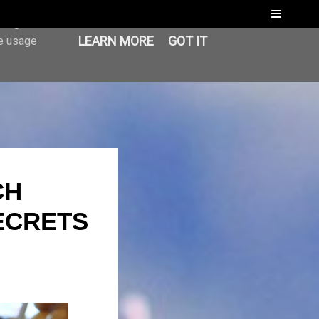
Menu
er-agent
LEARN MORE
GOT IT
te usage
CH
ECRETS