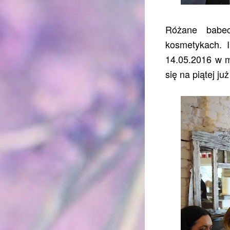
Różane babec
kosmetykach. I
14.05.2016 w ma
się na piątej j