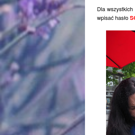
Dla wszystkich
wpisać hasło
S