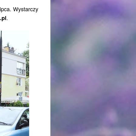
ipca. Wystarczy
.
.pl