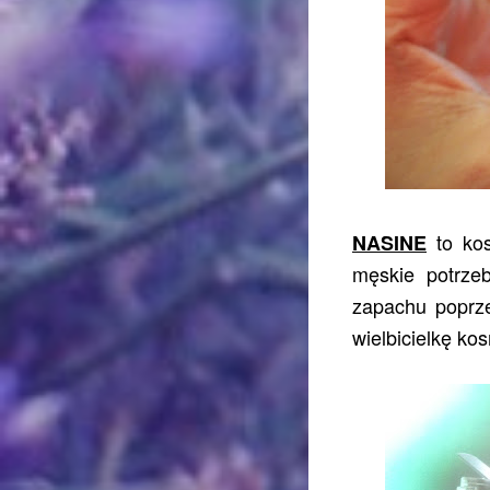
to kos
NASINE
męskie potrzeb
zapachu poprz
wielbicielkę ko