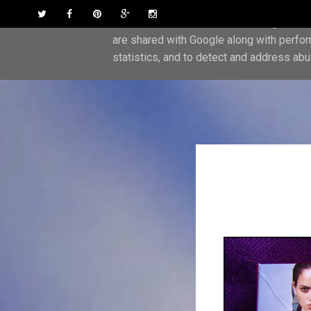
Skip to content
Twitter
Facebook
Pinterest
Google Plus
Instagram
This site uses cookies from Google to del
are shared with Google along with perfor
statistics, and to detect and address abu