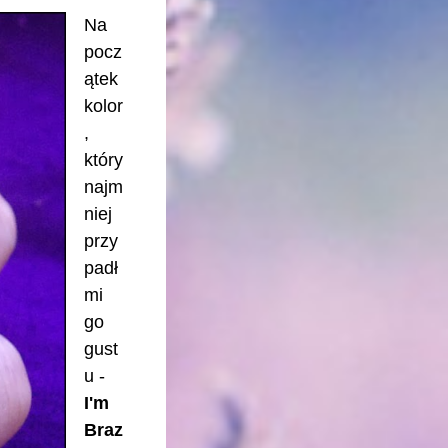
Na
pocz
ątek
kolor
,
który
najm
niej
przy
padł
mi
go
gust
u -
I'm
Braz