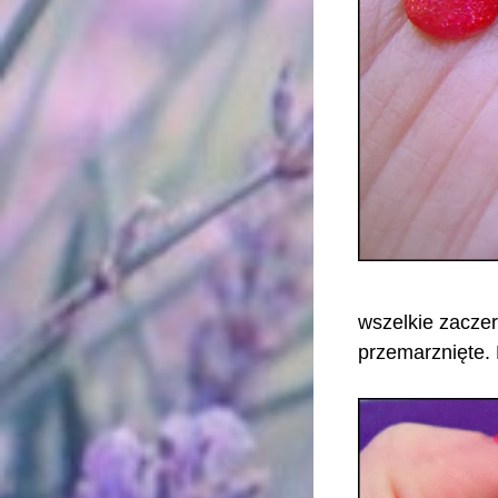
wszelkie zaczer
przemarznięte. 