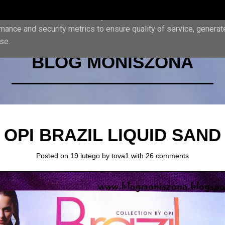
iver its services and to analyze traffic. Your IP address and us
mance and security metrics to ensure quality of service, genera
se.
BLOG MONISZONA
OPI BRAZIL LIQUID SAND
Posted on 19 lutego by
tova1
with
26 comments