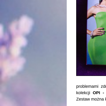
problemami zd
kolekcji
OPI - 
Zestaw można ku