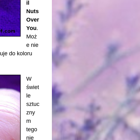
il
Nuts
Over
You
.
Moż
e nie
uje do koloru
W
świet
le
sztuc
zny
m
tego
nie