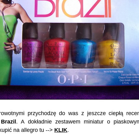
rowotnymi przychodzę do was z jeszcze ciepłą recen
Brazil
. A dokładnie zestawem miniatur o piaskowy
pić na allegro tu -->
KLIK
.