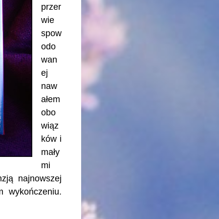
przer
wie
spow
odo
wan
ej
naw
ałem
obo
wiąz
ków i
mały
mi
zją najnowszej
m wykończeniu.